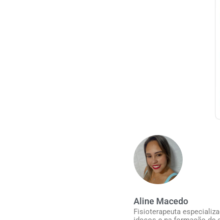
Aline Macedo
Fisioterapeuta especializ
idosos e na formação de c