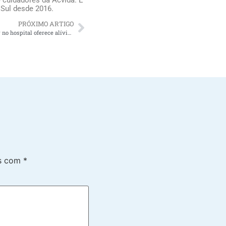
 Sul desde 2016.
PRÓXIMO ARTIGO
Porque contratar uma pessoa para dormir no hospital oferece alívio para os familiares do idoso
os com
*