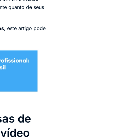
ente quanto de seus
os
, este artigo pode
sas de
 vídeo