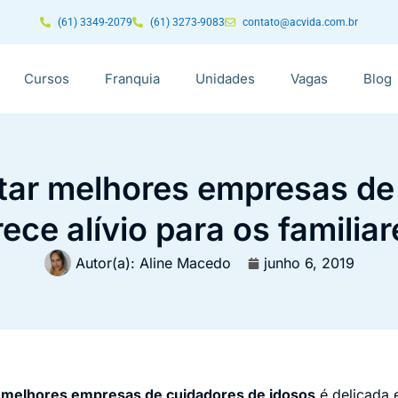
(61) 3349-2079
(61) 3273-9083
contato@acvida.com.br
Cursos
Franquia
Unidades
Vagas
Blog
tar melhores empresas de
ece alívio para os familia
Autor(a):
Aline Macedo
junho 6, 2019
r
melhores empresas de cuidadores de idosos
é delicada 