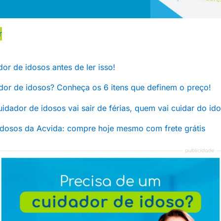
r
or de idosos antes de ler isso!
dor de idosos? Conheça os 6 itens que definem o preço!
 cuidador de idosos vai sair de férias, quem vai cuidar do id
idosos da Acvida: compre hoje mesmo com frete grátis