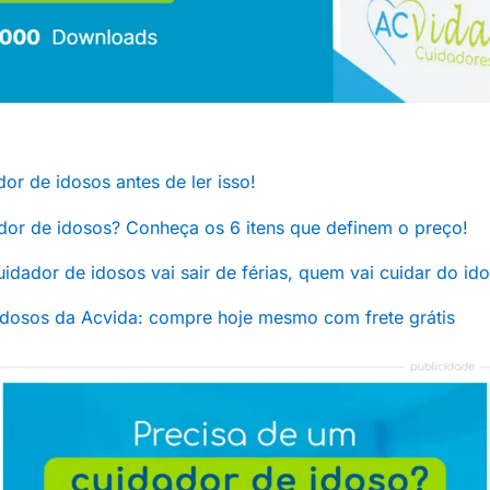
or de idosos antes de ler isso!
dor de idosos? Conheça os 6 itens que definem o preço!
 cuidador de idosos vai sair de férias, quem vai cuidar do id
idosos da Acvida: compre hoje mesmo com frete grátis