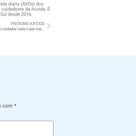
ida diária (AVDs) dos
 cuidadores da Acvida. É
 Sul desde 2016.
PRÓXIMO ARTIGO
Como montar uma agência de home care e cuidador: tudo o que você precisa saber
os com
*