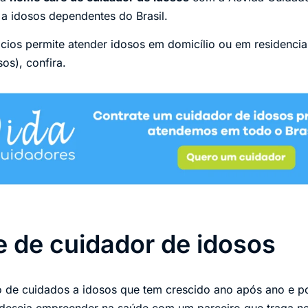
 a idosos dependentes do Brasil.
ios permite atender idosos em domicílio ou em residencia
os), confira.
 de cuidador de idosos
de cuidados a idosos que tem crescido ano após ano e p
 deseja empreender na saúde com um parceiro que traga neg