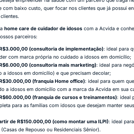
com baixo custo, quer focar nos clientes que já possui e
lientes.
ma
home care de cuidador de idosos
com a Acvida e conheç
ossos parceiros:
R$3.000,00 (consultoria de implementação)
: ideal para 
der com marca própria no cuidado a idosos em domicílio;
R$6.000,00 (consultoria mais marketing)
: ideal para neg
do a idosos em domicílio) e que precisam decolar;
R$30.000,00 (franquia Home office)
: ideal para quem que
do a idosos em domicílio com a marca da Acvida em sua c
R$60.000,00 (franquia de cursos e treinamentos)
: ideal
eta para as famílias com idosos que desejam manter seus 
artir de R$150.000,00 (como montar uma ILPI)
: ideal par
 (Casas de Repouso ou Residenciais Sênior).