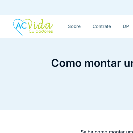
Sobre
Contrate
DP
Como montar um
Saiba como montar u