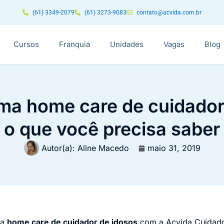
(61) 3349-2079
(61) 3273-9083
contato@acvida.com.br
Cursos
Franquia
Unidades
Vagas
Blog
a home care de cuidador 
o que você precisa saber
Autor(a):
Aline Macedo
maio 31, 2019
ma
home care de cuidador de idosos
com a Acvida Cuidado