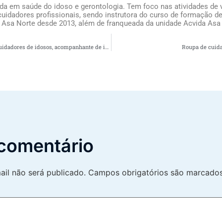
ada em saúde do idoso e gerontologia. Tem foco nas atividades de v
uidadores profissionais, sendo instrutora do curso de formação de
 Asa Norte desde 2013, além de franqueada da unidade Acvida Asa
Qual a diferença entre os cuidadores de idosos, acompanhante de idosos e a enfermeira de idoso?
Roupa de cuida
comentário
il não será publicado.
Campos obrigatórios são marcad