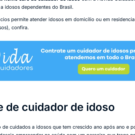
 a idosos dependentes do Brasil.
ios permite atender idosos em domicílio ou em residencia
os), confira.
 de cuidador de idoso
de cuidados a idosos que tem crescido ano após ano e p
 deseja empreender na saúde com um parceiro que traga neg