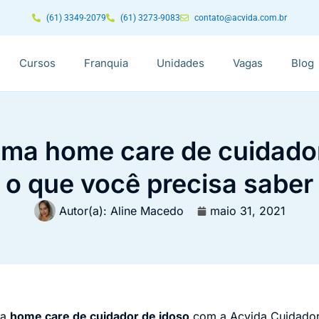
(61) 3349-2079
(61) 3273-9083
contato@acvida.com.br
Cursos
Franquia
Unidades
Vagas
Blog
a home care de cuidador
o que você precisa saber
Autor(a):
Aline Macedo
maio 31, 2021
ma
home care de cuidador de idoso
com a Acvida Cuidador