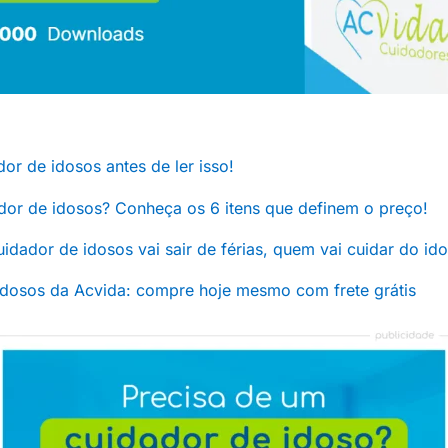
or de idosos antes de ler isso!
dor de idosos? Conheça os 6 itens que definem o preço!
 cuidador de idosos vai sair de férias, quem vai cuidar do id
idosos da Acvida: compre hoje mesmo com frete grátis