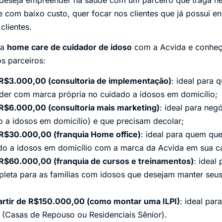
com baixo custo, quer focar nos clientes que já possui e
lientes.
ma
home care de cuidador de idoso
com a Acvida e conheça
s parceiros:
R$3.000,00 (consultoria de implementação)
: ideal para 
der com marca própria no cuidado a idosos em domicílio;
R$6.000,00 (consultoria mais marketing)
: ideal para neg
do a idosos em domicílio) e que precisam decolar;
R$30.000,00 (franquia Home office)
: ideal para quem que
do a idosos em domicílio com a marca da Acvida em sua c
R$60.000,00 (franquia de cursos e treinamentos)
: ideal
eta para as famílias com idosos que desejam manter seus 
artir de R$150.000,00 (como montar uma ILPI)
: ideal par
 (Casas de Repouso ou Residenciais Sênior).