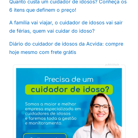
Quanto custa um cuidador de idosos? Conheça os
6 itens que definem o preço!
A família vai viajar, o cuidador de idosos vai sair
de férias, quem vai cuidar do idoso?
Diário do cuidador de idosos da Acvida: compre
hoje mesmo com frete grátis