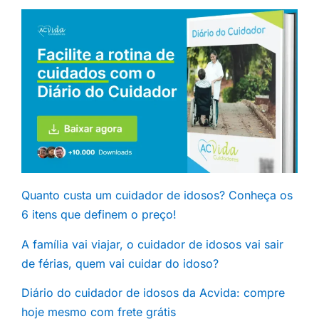
Quanto custa um cuidador de idosos? Conheça os
6 itens que definem o preço!
A família vai viajar, o cuidador de idosos vai sair
de férias, quem vai cuidar do idoso?
Diário do cuidador de idosos da Acvida: compre
hoje mesmo com frete grátis