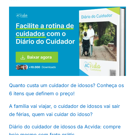
Quanto custa um cuidador de idosos? Conheça os
6 itens que definem o preço!
A família vai viajar, o cuidador de idosos vai sair
de férias, quem vai cuidar do idoso?
Diário do cuidador de idosos da Acvida: compre
hoje mesmo com frete grátis