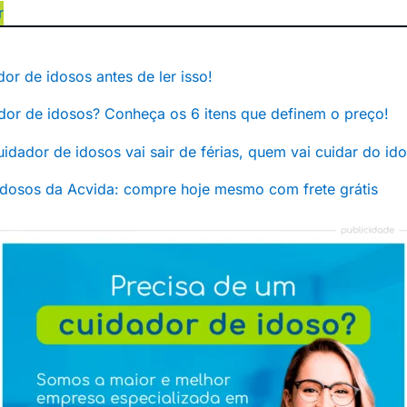
r
or de idosos antes de ler isso!
dor de idosos? Conheça os 6 itens que definem o preço!
 cuidador de idosos vai sair de férias, quem vai cuidar do id
idosos da Acvida: compre hoje mesmo com frete grátis