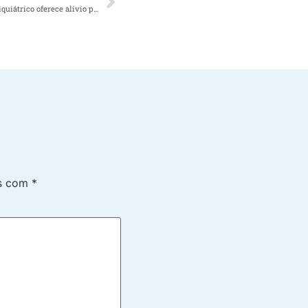
Porque contratar cuidador de paciente psiquiátrico oferece alívio para os familiares do idoso
os com
*