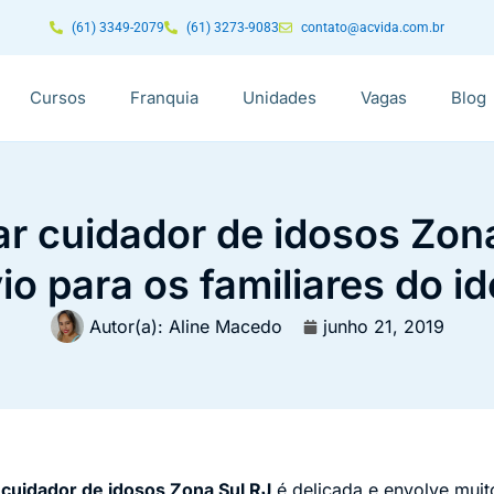
(61) 3349-2079
(61) 3273-9083
contato@acvida.com.br
Cursos
Franquia
Unidades
Vagas
Blog
ar cuidador de idosos Zona
vio para os familiares do i
Autor(a):
Aline Macedo
junho 21, 2019
r
cuidador de idosos Zona Sul RJ
é delicada e envolve muit