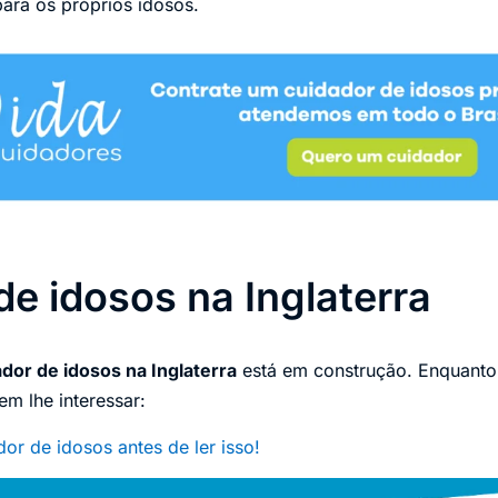
ara os próprios idosos.
de idosos na Inglaterra
dor de idosos na Inglaterra
está em construção. Enquant
em lhe interessar:
or de idosos antes de ler isso!