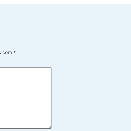
os com
*