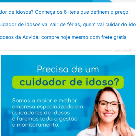
dor de idosos? Conheça os 6 itens que definem o preço!
 cuidador de idosos vai sair de férias, quem vai cuidar do id
idosos da Acvida: compre hoje mesmo com frete grátis