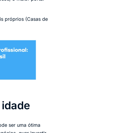
is próprios (Casas de
 idade
ode ser uma ótima
ócios, quer investir