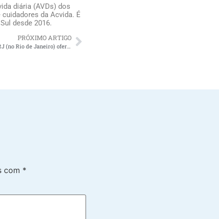
ida diária (AVDs) dos
 cuidadores da Acvida. É
 Sul desde 2016.
PRÓXIMO ARTIGO
Porque contratar um cuidador de idosos RJ (no Rio de Janeiro) oferece alívio para os familiares do idoso
os com
*