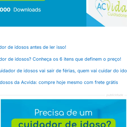
or de idosos antes de ler isso!
dor de idosos? Conheça os 6 itens que definem o preço!
 cuidador de idosos vai sair de férias, quem vai cuidar do id
idosos da Acvida: compre hoje mesmo com frete grátis