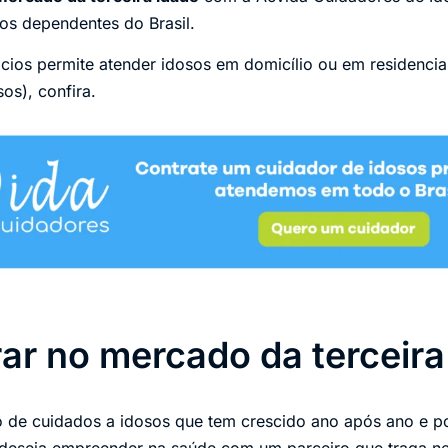
os dependentes do Brasil.
ios permite atender idosos em domicílio ou em residencia
os), confira.
ar no mercado da terceira
de cuidados a idosos que tem crescido ano após ano e p
 deseja empreender na saúde com um parceiro que traga neg