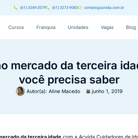
(61) 3349-2079
(61) 3273-9083
contato@acvida.com.br
Cursos
Franquia
Unidades
Vagas
Blog
o mercado da terceira ida
você precisa saber
Autor(a):
Aline Macedo
junho 1, 2019
mercado da terceira idade
com a Acvida Cuidadores de Ido