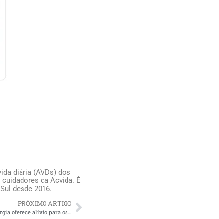
ida diária (AVDs) dos
 cuidadores da Acvida. É
 Sul desde 2016.
PRÓXIMO ARTIGO
Porque contratar acompanhante para cirurgia oferece alívio para os familiares do idoso