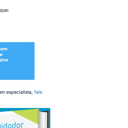
rque:
um especialista,
fale