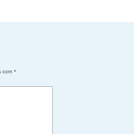
os com
*