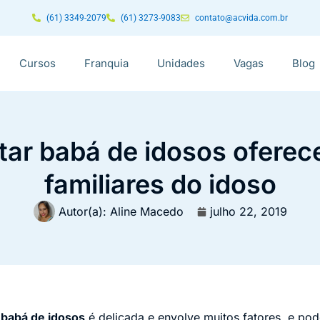
(61) 3349-2079
(61) 3273-9083
contato@acvida.com.br
Cursos
Franquia
Unidades
Vagas
Blog
ar babá de idosos oferece
familiares do idoso
Autor(a):
Aline Macedo
julho 22, 2019
r
babá de idosos
é delicada e envolve muitos fatores, e pode