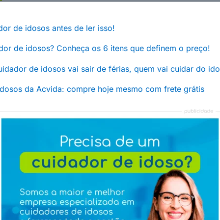
or de idosos antes de ler isso!
dor de idosos? Conheça os 6 itens que definem o preço!
 cuidador de idosos vai sair de férias, quem vai cuidar do id
idosos da Acvida: compre hoje mesmo com frete grátis