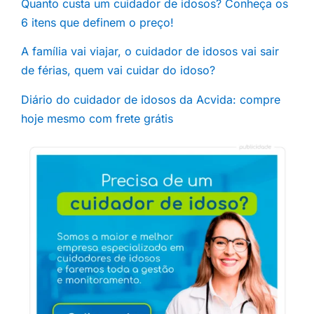
Quanto custa um cuidador de idosos? Conheça os
6 itens que definem o preço!
A família vai viajar, o cuidador de idosos vai sair
de férias, quem vai cuidar do idoso?
Diário do cuidador de idosos da Acvida: compre
hoje mesmo com frete grátis