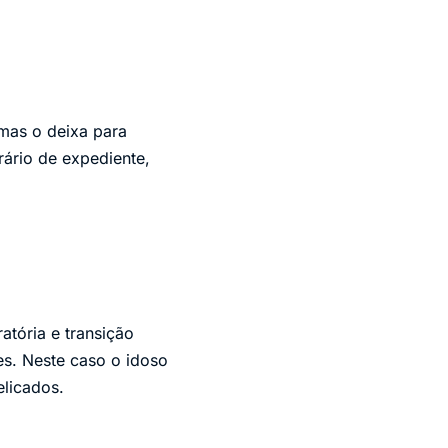
 mas o deixa para
rário de expediente,
atória e transição
ões. Neste caso o idoso
licados.