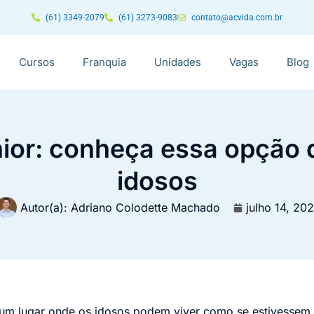
(61) 3349-2079
(61) 3273-9083
contato@acvida.com.br
Cursos
Franquia
Unidades
Vagas
Blog
nior: conheça essa opção 
idosos
Autor(a):
Adriano Colodette Machado
julho 14, 202
é um lugar onde os idosos podem viver como se estivessem