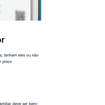
or
es, tenham eles ou não
 pisos
familiar deve ser bem-