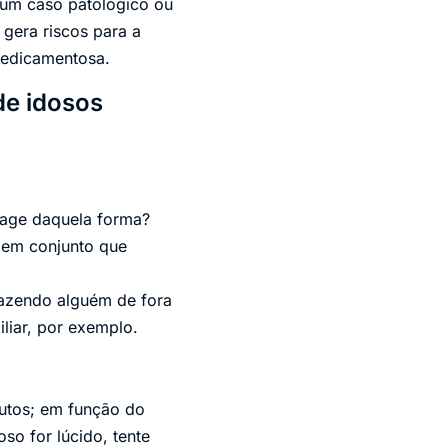
 um caso patológico ou
gera riscos para a
medicamentosa.
de idosos
a age daquela forma?
 em conjunto que
trazendo alguém de fora
liar, por exemplo.
utos; em função do
o for lúcido, tente