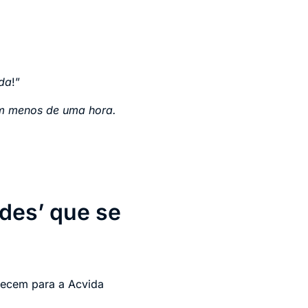
ida
!”
em menos de uma hora.
des’ que se
arecem para a Acvida