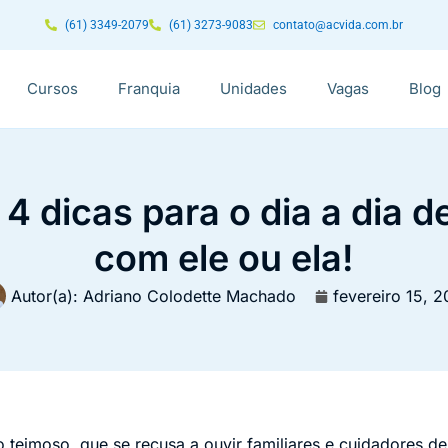
(61) 3349-2079
(61) 3273-9083
contato@acvida.com.br
Cursos
Franquia
Unidades
Vagas
Blog
 4 dicas para o dia a dia 
com ele ou ela!
Autor(a):
Adriano Colodette Machado
fevereiro 15, 
teimoso, que se recusa a ouvir familiares e cuidadores de