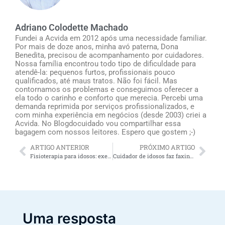
Adriano Colodette Machado
Fundei a Acvida em 2012 após uma necessidade familiar.
Por mais de doze anos, minha avó paterna, Dona
Benedita, precisou de acompanhamento por cuidadores.
Nossa família encontrou todo tipo de dificuldade para
atendê-la: pequenos furtos, profissionais pouco
qualificados, até maus tratos. Não foi fácil. Mas
contornamos os problemas e conseguimos oferecer a
ela todo o carinho e conforto que merecia. Percebi uma
demanda reprimida por serviços profissionalizados, e
com minha experiência em negócios (desde 2003) criei a
Acvida. No Blogdocuidado vou compartilhar essa
bagagem com nossos leitores. Espero que gostem ;-)
ARTIGO ANTERIOR
PRÓXIMO ARTIGO
Fisioterapia para idosos: exercícios numa rotina de 7 dias para fazer de segunda à domingo (confira)
Cuidador de idosos faz faxina?
Uma resposta