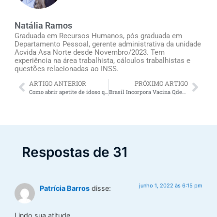
Natália Ramos
Graduada em Recursos Humanos, pós graduada em
Departamento Pessoal, gerente administrativa da unidade
Acvida Asa Norte desde Novembro/2023. Tem
experiência na área trabalhista, cálculos trabalhistas e
questões relacionadas ao INSS.
ARTIGO ANTERIOR
PRÓXIMO ARTIGO
Como abrir apetite de idoso que come mal: receita de torta de grão-de-bico macia e saborosa
Brasil Incorpora Vacina Qdenga ao SUS (vacina contra a dengue)
Respostas de 31
junho 1, 2022 às 6:15 pm
Patrícia Barros
disse:
Lindo sua atitude