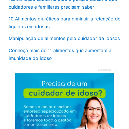
cuidadores e familiares precisam saber
10 Alimentos diuréticos para diminuir a retenção de
líquidos em idosos
Manipulação de alimentos pelo cuidador de idosos
Conheça mais de 11 alimentos que aumentam a
imunidade do idoso