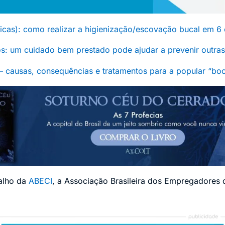
dicas): como realizar a higienização/escovação bucal em 6
os: um cuidado bem prestado pode ajudar a prevenir outra
– causas, consequências e tratamentos para a popular “bo
alho da
ABECI
, a Associação Brasileira dos Empregadores