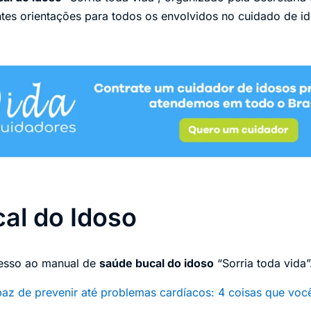
ntes orientações para todos os envolvidos no cuidado de i
al do Idoso
cesso ao manual de
saúde bucal do idoso
“Sorria toda vida
paz de prevenir até problemas cardíacos: 4 coisas que voc