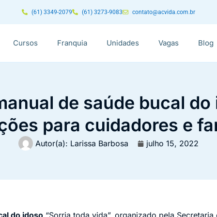
(61) 3349-2079
(61) 3273-9083
contato@acvida.com.br
Cursos
Franquia
Unidades
Vagas
Blog
anual de saúde bucal do 
ções para cuidadores e fa
Autor(a):
Larissa Barbosa
julho 15, 2022
al do idoso
“Sorria toda vida”, organizado pela Secretari