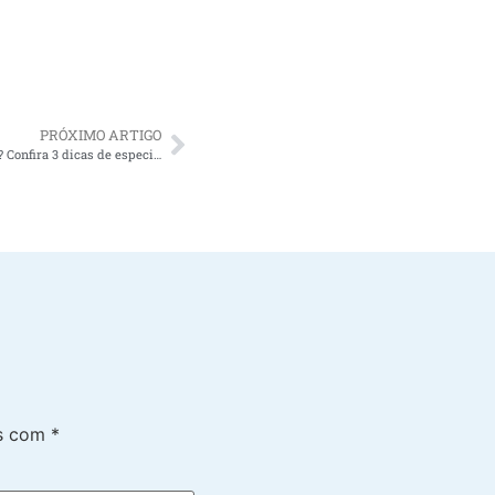
PRÓXIMO ARTIGO
Como ajudar um familiar com Alzheimer? Confira 3 dicas de especialistas!
os com
*