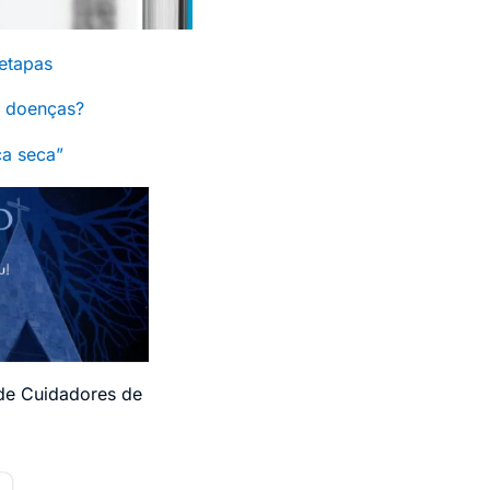
 etapas
s doenças?
ca seca”
 de Cuidadores de