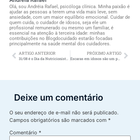
Olá, sou Andréia Rafael, psicóloga clínica. Minha paixão é
ajudar as pessoas a terem uma vida mais leve, sem
ansiedade, com um maior equilíbrio emocional. Cuidar de
quem cuida, o cuidador de idosos, seja ele um
profissional remunerado ou mesmo um familiar, é
essencial na atenção à terceira idade: minhas
contribuições no Blogdocuidado estarão focadas
principalmente na saúde mental dos cuidadores.
ARTIGO ANTERIOR
PRÓXIMO ARTIGO
31/08 é o Dia da Nutricionista: confira o que a nutricionista para idosos recomenda para trazer mais energia à terceira idade
Escaras em idosos são um problema grave mas evitável
Deixe um comentário
O seu endereço de e-mail não será publicado.
Campos obrigatórios são marcados com
*
Comentário
*