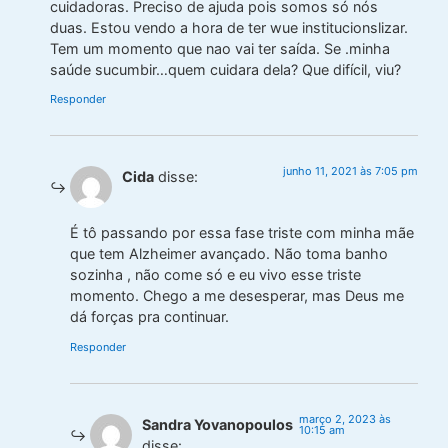
cuidadoras. Preciso de ajuda pois somos só nós
duas. Estou vendo a hora de ter wue institucionslizar.
Tem um momento que nao vai ter saída. Se .minha
saúde sucumbir…quem cuidara dela? Que difícil, viu?
Responder
junho 11, 2021 às 7:05 pm
Cida
disse:
É tô passando por essa fase triste com minha mãe
que tem Alzheimer avançado. Não toma banho
sozinha , não come só e eu vivo esse triste
momento. Chego a me desesperar, mas Deus me
dá forças pra continuar.
Responder
março 2, 2023 às
Sandra Yovanopoulos
10:15 am
disse: