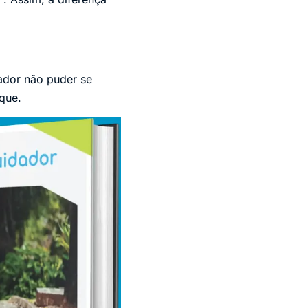
ador não puder se
que.