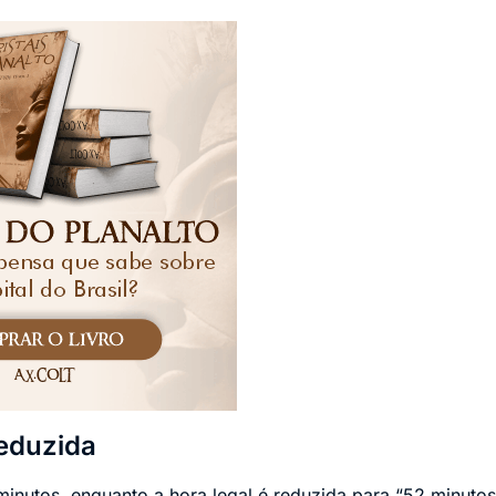
eduzida
minutos, enquanto a hora legal é reduzida para “52 minutos