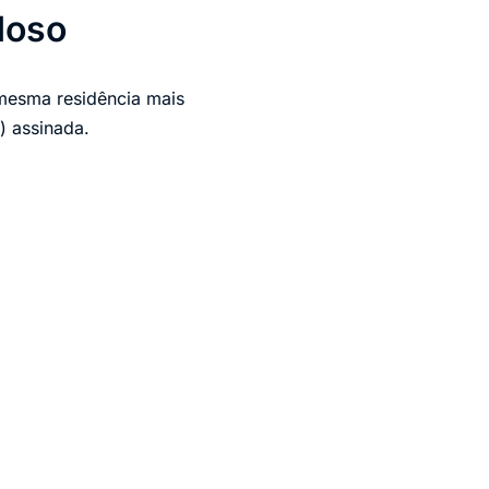
doso
 mesma residência mais
) assinada.