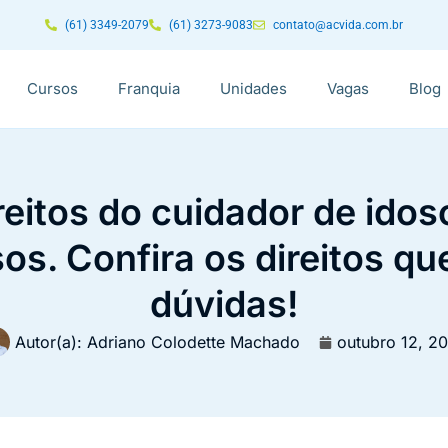
(61) 3349-2079
(61) 3273-9083
contato@acvida.com.br
Cursos
Franquia
Unidades
Vagas
Blog
reitos do cuidador de idos
sos. Confira os direitos q
dúvidas!
Autor(a):
Adriano Colodette Machado
outubro 12, 2