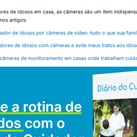
ores de idosos em casa, as câmeras são um item indispens
nos artigos:
dor de idosos por câmeras de vídeo: tudo o que sua famíl
ores de idosos com câmeras e evite maus tratos aos idos
 câmeras de monitoramento em casas onde trabalham cuid