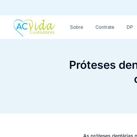
Sobre
Contrate
DP
Próteses den
As próteses dentárias 