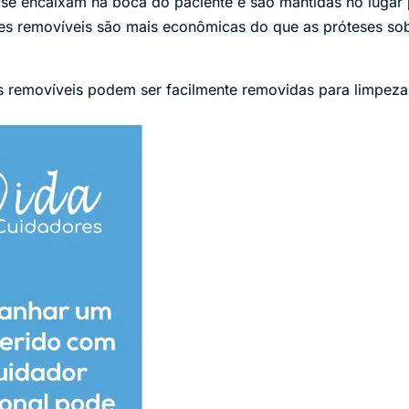
e se encaixam na boca do paciente e são mantidas no luga
es removíveis são mais econômicas do que as próteses sob
es removíveis podem ser facilmente removidas para limpez