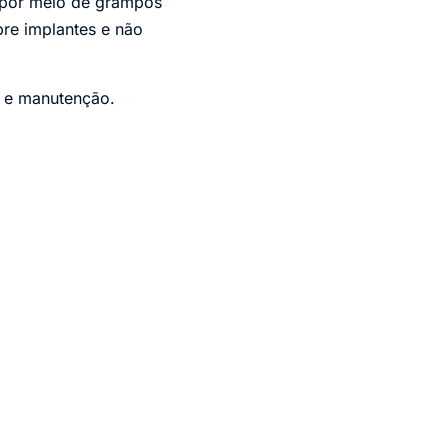
r por meio de grampos
re implantes e não
a e manutenção.