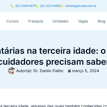
(61) 3349-2079
(61) 3273-9083
contato@acvida.com.br
Cursos
Franquia
Unidades
Vagas
Blog
tárias na terceira idade: o
cuidadores precisam sabe
Autor(a):
Dr. Danilo Fialho
março 5, 2024
na terceira idade, algumas das quais também conhecidas c