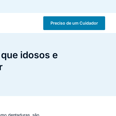
Preciso de um Cuidador
 que idosos e
r
omo dentaduras, são