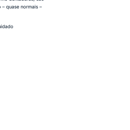
o – quase normais –
uidado