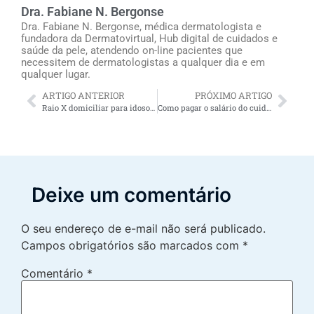
Dra. Fabiane N. Bergonse
Dra. Fabiane N. Bergonse, médica dermatologista e
fundadora da Dermatovirtual, Hub digital de cuidados e
saúde da pele, atendendo on-line pacientes que
necessitem de dermatologistas a qualquer dia e em
qualquer lugar.
ARTIGO ANTERIOR
PRÓXIMO ARTIGO
Raio X domiciliar para idosos: serviço útil para acamados, cadeirantes e outros mais. Confira!
Como pagar o salário do cuidador de idosos 12×36? Quanto custa ao empregador?
Deixe um comentário
O seu endereço de e-mail não será publicado.
Campos obrigatórios são marcados com
*
Comentário
*