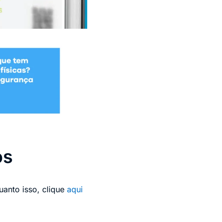
os
anto isso, clique
aqui