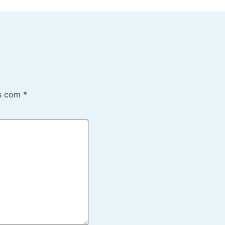
os com
*