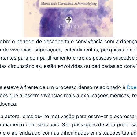
 sobre o período de descoberta e convivência com a doen
la de vivências, superações, entendimentos, pesquisas e c
rtantes para compartilhamento entre as pessoas suscetívei
das circunstâncias, estão envolvidas ou dedicadas ao conv
s esteve à frente de um processo denso relacionado à
Doe
ções que aliassem vivências reais a explicações médicas, r
doença.
a a autora, ensejou-lhe motivação para escrever e expressa
cionamento com seus pais. São passagens de vida precios
o e o aprendizado com as dificuldades em situações tão a