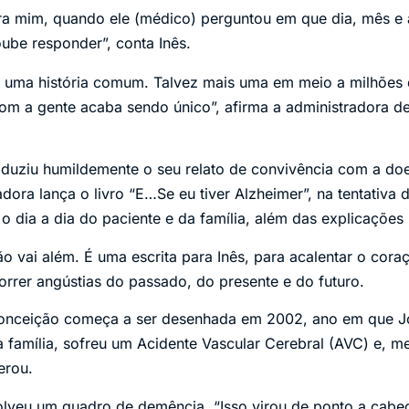
ara mim, quando ele (médico) perguntou em que dia, mês e
ube responder”, conta Inês.
é uma história comum. Talvez mais uma em meio a milhões 
om a gente acaba sendo único”, afirma a administradora d
roduziu humildemente o seu relato de convivência com a d
dora lança o livro “E…Se eu tiver Alzheimer”, na tentativa 
 o dia a dia do paciente e da família, além das explicações
ão vai além. É uma escrita para Inês, para acalentar o cora
rrer angústias do passado, do presente e do futuro.
 Conceição começa a ser desenhada em 2002, ano em que 
a família, sofreu um Acidente Vascular Cerebral (AVC) e, 
erou.
olveu um quadro de demência. “Isso virou de ponto a cabeç