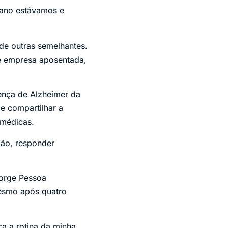
 ano estávamos e
de outras semelhantes.
e empresa aposentada,
oença de Alzheimer da
de compartilhar a
 médicas.
ção, responder
Jorge Pessoa
mesmo após quatro
a a rotina da minha