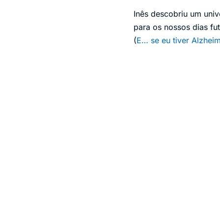
Inês descobriu um univ
para os nossos dias fu
(
E… se eu tiver Alzhei