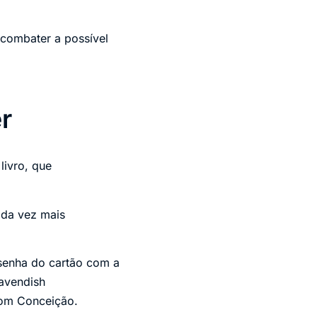
 combater a possível
r
livro, que
ada vez mais
senha do cartão com a
Cavendish
com Conceição.