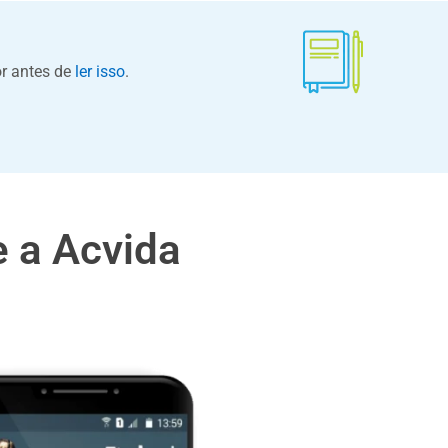
or antes de
ler isso
.
 a Acvida