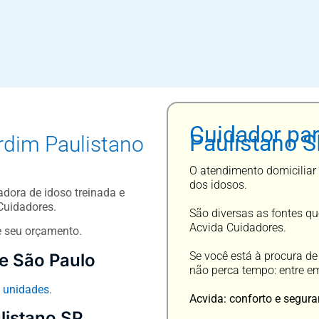
Cuidador par
Paulistano 
rdim Paulistano
O atendimento domiciliar 
dos idosos.
dora de idoso treinada e
Cuidadores.
São diversas as fontes qu
Acvida Cuidadores.
e seu orçamento.
Se você está à procura de
e São Paulo
não perca tempo: entre e
e
unidades
.
Acvida: conforto e segura
listano SP