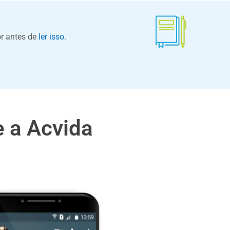
or antes de
ler isso
.
 a Acvida