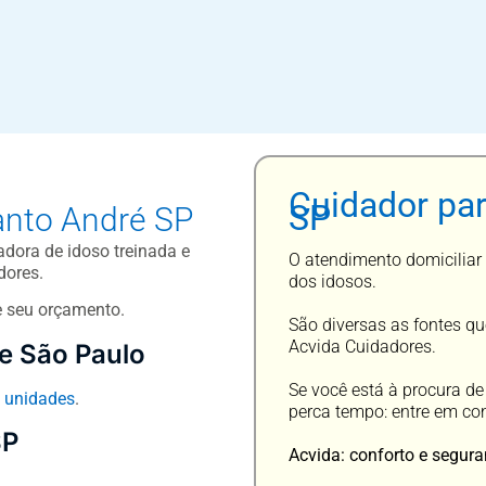
Cuidador pa
SP
anto André SP
dora de idoso treinada e
O atendimento domiciliar 
dores.
dos idosos.
e seu orçamento.
São diversas as fontes qu
Acvida Cuidadores.
e São Paulo
Se você está à procura d
e
unidades
.
perca tempo: entre em co
SP
Acvida: conforto e segura