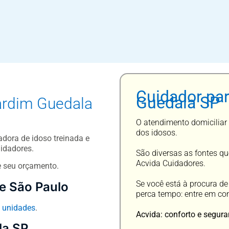
Cuidador pa
Guedala SP
ardim Guedala
O atendimento domiciliar 
dos idosos.
dora de idoso treinada e
idadores.
São diversas as fontes qu
Acvida Cuidadores.
e seu orçamento.
Se você está à procura d
e São Paulo
perca tempo: entre em co
e
unidades
.
Acvida: conforto e segura
la SP