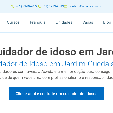
(61) 3349-2079
(61) 3273-9083
contato@acvida.com.br
Cursos
Franquia
Unidades
Vagas
Blog
uidador de idoso em Ja
dador de idoso em Jardim Guedal
cuidadores confiáveis: a Acvida é a melhor opção para consegui
uide de quem você ama com profissionalismo e responsabilidad
Clique aqui e contrate um cuidador de idosos