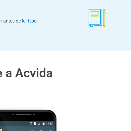
or antes de
ler isso
.
 a Acvida