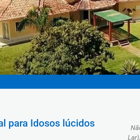
l para Idosos lúcidos
Não
Lar)