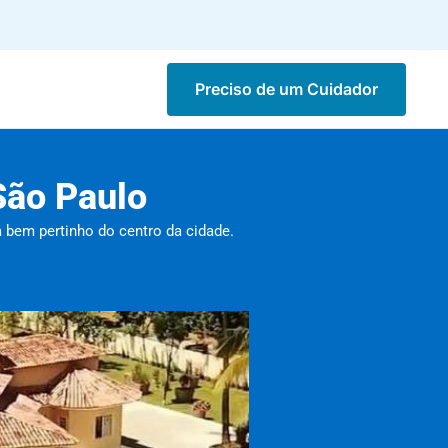
Preciso de um Cuidador
São Paulo
 bem pertinho do centro da cidade.