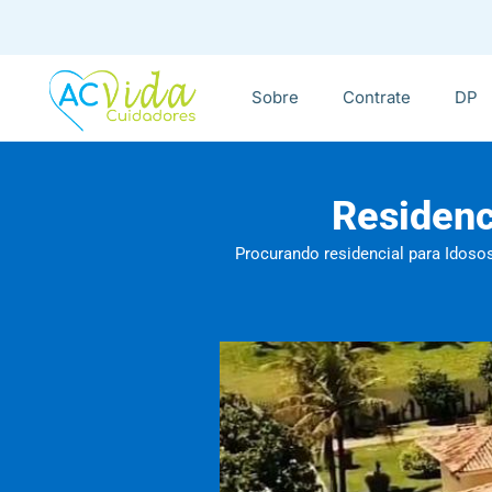
Sobre
Contrate
DP
Residenc
Procurando residencial para Idoso