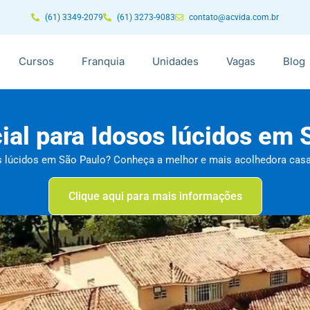
(61) 3349-2079
(61) 3273-9083
contato@acvida.com.br
Cursos
Franquia
Unidades
Vagas
Blog
ial para Idosos lúcidos em 
s lúcidos em São Paulo? Conheça a melhor e mais acolhedora casa
Clique aqui para mais informações