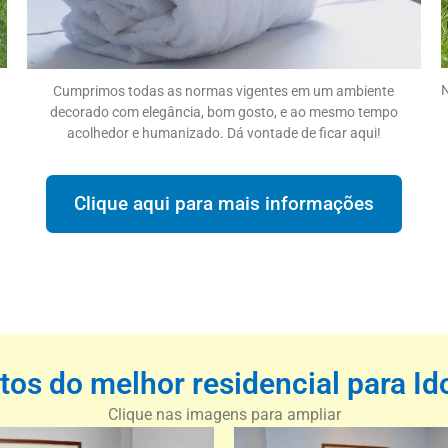
N
Cumprimos todas as normas vigentes em um ambiente
decorado com elegância, bom gosto, e ao mesmo tempo
acolhedor e humanizado. Dá vontade de ficar aqui!
Clique aqui para mais informações
otos do melhor residencial para I
Clique nas imagens para ampliar