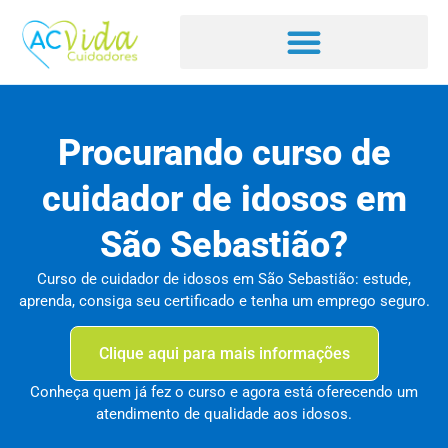
Procurando curso de
cuidador de idosos em
São Sebastião?
Curso de cuidador de idosos em São Sebastião: estude,
aprenda, consiga seu certificado e tenha um emprego seguro.
Clique aqui para mais informações
Conheça quem já fez o curso e agora está oferecendo um
atendimento de qualidade aos idosos.