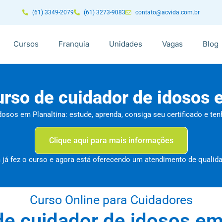
(61) 3349-2079
(61) 3273-9083
contato@acvida.com.br
Cursos
Franquia
Unidades
Vagas
Blog
rso de cuidador de idosos 
dosos em Planaltina: estude, aprenda, consiga seu certificado e t
Clique aqui para mais informações
á fez o curso e agora está oferecendo um atendimento de qualid
Curso Online para Cuidadores
e cuidador de idosos em