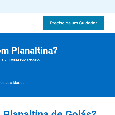
Preciso de um Cuidador
em Planaltina?
enha um emprego seguro.
ade aos idosos.
 Planaltina de Goiás?