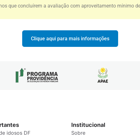
alunos que concluírem a avaliação com aproveitamento mínimo d
Clique aqui para mais informações
rtantes
Institucional
de idosos DF
Sobre