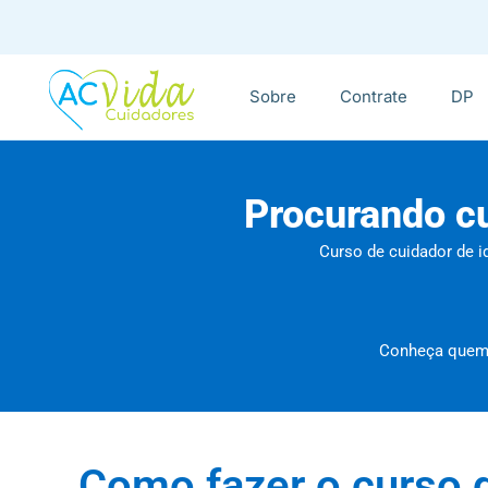
Sobre
Contrate
DP
Procurando cu
Curso de cuidador de i
Conheça quem j
Como fazer o curso d