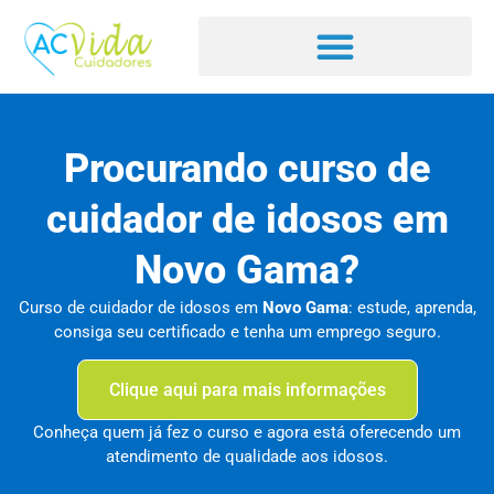
Procurando curso de
cuidador de idosos em
Novo Gama?
Curso de cuidador de idosos em
Novo Gama
: estude, aprenda,
consiga seu certificado e tenha um emprego seguro.
Clique aqui para mais informações
Conheça quem já fez o curso e agora está oferecendo um
atendimento de qualidade aos idosos.