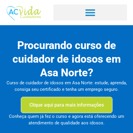
Procurando curso de
cuidador de idosos em
Asa Norte?
Curso de cuidador de idosos em Asa Norte: estude, aprenda,
consiga seu certificado e tenha um emprego seguro.
Clique aqui para mais informações
Conheça quem já fez o curso e agora está oferecendo um
atendimento de qualidade aos idosos.