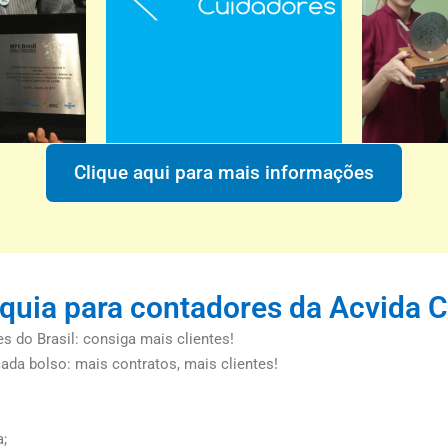
Clique aqui para mais informações
nquia para contadores da Acvida 
 do Brasil: consiga mais clientes!
da bolso: mais contratos, mais clientes!
a;