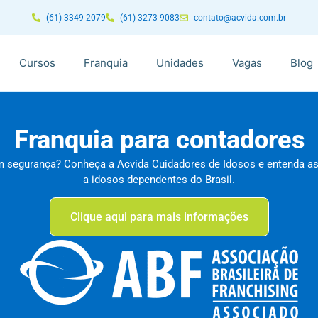
(61) 3349-2079
(61) 3273-9083
contato@acvida.com.br
Cursos
Franquia
Unidades
Vagas
Blog
Franquia para contadores
m segurança? Conheça a Acvida Cuidadores de Idosos e entenda as 
a idosos dependentes do Brasil.
Clique aqui para mais informações