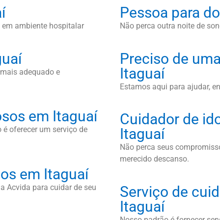
í
Pessoa para do
 em ambiente hospitalar
Não perca outra noite de sono
guaí
Preciso de uma
Itaguaí
l mais adequado e
Estamos aqui para ajudar, e
sos em Itaguaí
Cuidador de id
 é oferecer um serviço de
Itaguaí
Não perca seus compromissos
merecido descanso.
sos em Itaguaí
a Acvida para cuidar de seu
Serviço de cuid
Itaguaí
Nosso padrão é fornecer serv