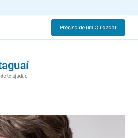
Preciso de um Cuidador
taguaí
de te ajudar.