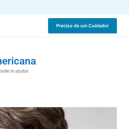
Preciso de um Cuidador
mericana
ode te ajudar.