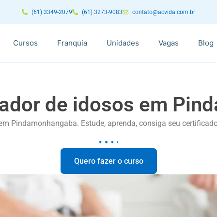
(61) 3349-2079
(61) 3273-9083
contato@acvida.com.br
Cursos
Franquia
Unidades
Vagas
Blog
dador de idosos em Pi
 em Pindamonhangaba. Estude, aprenda, consiga seu certificad
Quero fazer o curso